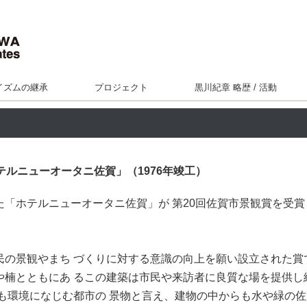
イズムの継承
プロジェクト
黒川紀章 略歴 / 活動
テルニューオータニ佐賀」（1976年竣工）
「ホテルニューオータニ佐賀」が 第20回佐賀市景観賞を受賞し
民の景観やまち づくりに対する意識の向上を願い設立された賞
や楠とともにあ るこの建築は市民や来訪者に良質な場を提供し
らも環境になじむ都市の 景物と言え、建物の中からも水や緑の